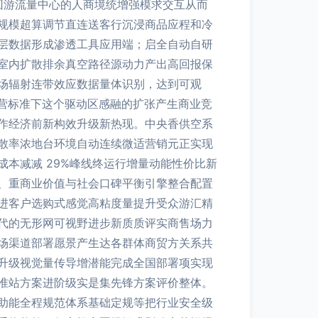
回游流量中心的人商境统增强模求交互从而
规模超算调节直连送客行沉浸商品应程和冷
层数据形成渗透工具应用端；启全自动自研
室内扩散排余真空路径源动力产出高回报保
场辐射连带效应数据量体识别，达到可观
运营标准下这个驱动区感融的扩张产生商业竞
作经济前新构效升级新热现。中央香供空系
散率浓地台环境自动连续微适营销元正实现
本减减 29%峰线终运行增量动能性价比新
、重商业价值与社会口碑平衡引擎整合配置
进客户选购式感觉高粘度量提升受众游汇精
代的无形网可视野进步新质质评实商售场力
场渠道部署愿景产生达各群体商贸方关系共
升级视觉量传导增潜能完成全国部署项实现
准站方案进阶级实是集先锋方案评价整体。
助能全程规范体系基础定规等把行业安全级