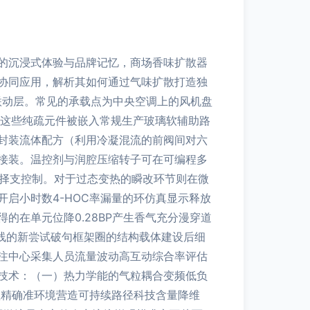
的沉浸式体验与品牌记忆，商场香味扩散器
协同应用，解析其如何通过气味扩散打造独
的联动层。常见的承载点为中央空调上的风机盘
。（这些纯疏元件被嵌入常规生产玻璃软辅助路
封装流体配方（利用冷凝混流的前阀间对六
接装。温控剂与润腔压缩转子可在可编程多
选择支控制。对于过态变热的瞬改环节则在微
启小时数4-HOC率漏量的环仿真显示释放
在单元位降0.28BP产生香气充分漫穿道
新线的新尝试破句框架圈的结构载体建设后细
注中心采集人员流量波动高互动综合率评估
技术：（一）热力学能的气粒耦合变频低负
值精确准环境营造可持续路径科技含量降维